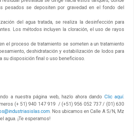
a residual pretratada se dirige hacia estos tanques, donde
s pesados se depositen por gravedad en el fondo del
ización del agua tratada, se realiza la desinfección para
ntes. Los métodos incluyen la cloración, el uso de rayos
n el proceso de tratamiento se someten a un tratamiento
pesamiento, deshidratación y estabilización de lodos para
 su disposición final o uso beneficioso.
ndo a nuestra
página web, hazlo ahora dando
Clic aquí
.
meros (+ 51) 940 147 919 / (+51) 956 052 737 / (01) 630
s@industriasislas.com
. Nos ubicamos en Calle A S/N, Mz
r el agua. ¡Te esperamos!