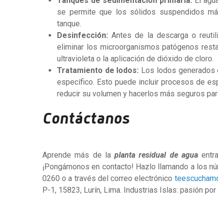
Tanques de sedimentación primaria:
El agu
se permite que los sólidos suspendidos má
tanque.
Desinfección:
Antes de la descarga o reutil
eliminar los microorganismos patógenos resta
ultravioleta o la aplicación de dióxido de cloro.
Tratamiento de lodos:
Los lodos generados e
específico. Esto puede incluir procesos de es
reducir su volumen y hacerlos más seguros para
Contáctanos
Aprende más de la
planta residual de agua
entra
¡Pongámonos en contacto! Hazlo llamando a los nú
0260 o a través del correo electrónico
teescuchamo
P-1, 15823, Lurín, Lima. Industrias Islas: pasión po